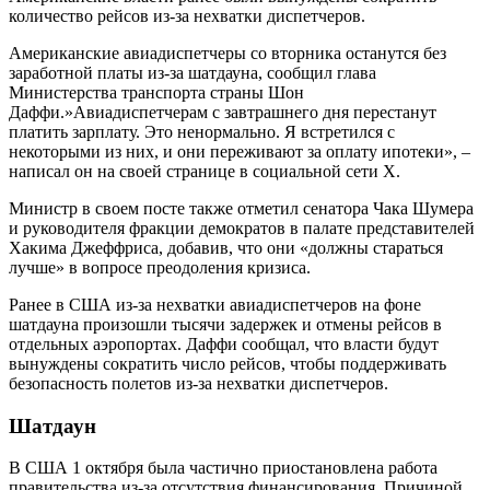
количество рейсов из-за нехватки диспетчеров.
Американские авиадиспетчеры со вторника останутся без
заработной платы из-за шатдауна, сообщил глава
Министерства транспорта страны Шон
Даффи.»Авиадиспетчерам с завтрашнего дня перестанут
платить зарплату. Это ненормально. Я встретился с
некоторыми из них, и они переживают за оплату ипотеки», –
написал он на своей странице в социальной сети X.
Министр в своем посте также отметил сенатора Чака Шумера
и руководителя фракции демократов в палате представителей
Хакима Джеффриса, добавив, что они «должны стараться
лучше» в вопросе преодоления кризиса.
Ранее в США из-за нехватки авиадиспетчеров на фоне
шатдауна произошли тысячи задержек и отмены рейсов в
отдельных аэропортах. Даффи сообщал, что власти будут
вынуждены сократить число рейсов, чтобы поддерживать
безопасность полетов из-за нехватки диспетчеров.
Шатдаун
В США 1 октября была частично приостановлена работа
правительства из-за отсутствия финансирования. Причиной