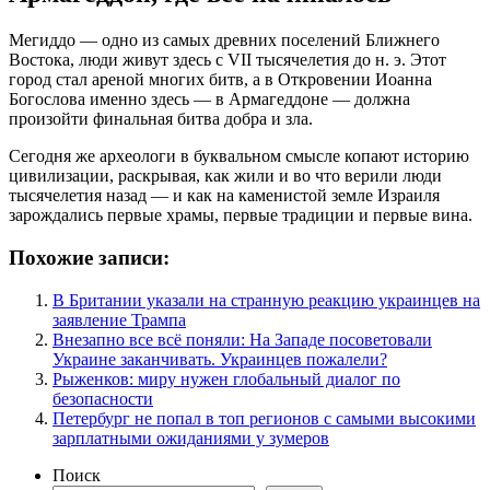
Мегиддо — одно из самых древних поселений Ближнего
Востока, люди живут здесь с VII тысячелетия до н. э. Этот
город стал ареной многих битв, а в Откровении Иоанна
Богослова именно здесь — в Армагеддоне — должна
произойти финальная битва добра и зла.
Сегодня же археологи в буквальном смысле копают историю
цивилизации, раскрывая, как жили и во что верили люди
тысячелетия назад — и как на каменистой земле Израиля
зарождались первые храмы, первые традиции и первые вина.
Похожие записи:
В Британии указали на странную реакцию украинцев на
заявление Трампа
Внезапно все всё поняли: На Западе посоветовали
Украине заканчивать. Украинцев пожалели?
Рыженков: миру нужен глобальный диалог по
безопасности
Петербург не попал в топ регионов с самыми высокими
зарплатными ожиданиями у зумеров
Поиск