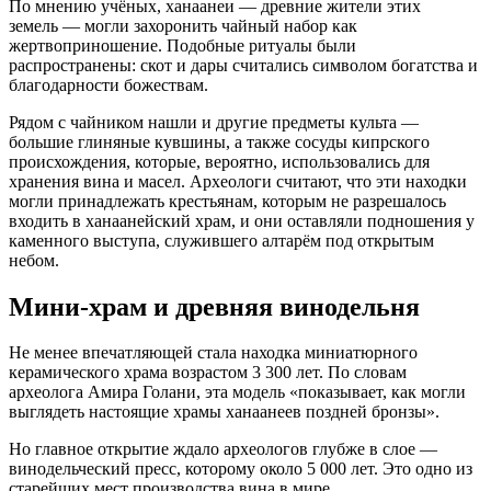
По мнению учёных, ханаанеи — древние жители этих
земель — могли захоронить чайный набор как
жертвоприношение. Подобные ритуалы были
распространены: скот и дары считались символом богатства и
благодарности божествам.
Рядом с чайником нашли и другие предметы культа —
большие глиняные кувшины, а также сосуды кипрского
происхождения, которые, вероятно, использовались для
хранения вина и масел. Археологи считают, что эти находки
могли принадлежать крестьянам, которым не разрешалось
входить в ханаанейский храм, и они оставляли подношения у
каменного выступа, служившего алтарём под открытым
небом.
Мини-храм и древняя винодельня
Не менее впечатляющей стала находка миниатюрного
керамического храма возрастом 3 300 лет. По словам
археолога Амира Голани, эта модель «показывает, как могли
выглядеть настоящие храмы ханаанеев поздней бронзы».
Но главное открытие ждало археологов глубже в слое —
винодельческий пресс, которому около 5 000 лет. Это одно из
старейших мест производства вина в мире.