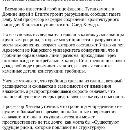
. Всемирно известной гробнице фараона Тутанхамона в
Долине царей в Египте грозит разрушение, сообщил газете
Daily Mail профессор кафедры сохранения архитектурного
наследия Каирского университета Саид Хемада.
По его словам, исследователи нашли в камнях усыпальницы
крупные трещины, которые могут привести к разрушению
места захоронения, возраст которого составляет 3 тысячи лет.
Археологи из Каирского университета обнаружили, что в
гробнице образовалась линия разлома, проходящая через
потолок входа и погребальных камер. Сеть трещин позволяет
дождевой воде просачиваться вниз, разрушая сложные
каменные детали конструкции гробницы.
Ученые уточняют, что гробница сделана из сланца, который
расширяется и сжимается в зависимости от изменения
влажности, а распространяющаяся сырость означает, что
полное обрушение теперь представляет серьезную опасность.
Профессор Хамеда уточнил, что гробница «определенно не
рухнет в ближайшее время», но найденные повреждения
означают, что она в текущем состоянии может
просуществовать не так долго, как могла бы.»Существуют
будущие риски, которые повлияют на структурную