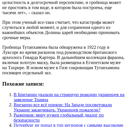
целостность в долгосрочной перспективе, и гробница может
не простоять в том виде, в котором была построена, еще
тысячи лет», – сказал он.
При этом ученый все-таки считает, что катастрофа может
случиться в любой момент, и для сохранения одного из
важнейших объектов Долины царей необходимо принимать
срочные меры.
Гробница Тутанхамона была обнаружена в 1922 году в
Луксоре во время раскопок под руководством британского
археолога Говарда Картера. В дальнейшем коллекция фараона,
включая золотую маску, была размещена в Египетском музее
на Тахрире. В новом музее в Гизе сокровищам Тутанхамона
посвящен отдельный зал.
Похожие записи:
В Британии указали на странную реакцию украинцев на
заявление Трампа
Внезапно все всё поняли: На Западе посоветовали
Украине заканчивать. Украинцев пожалели?
Рыженков: миру нужен глобальный диалог по
безопасности
Петербург не попал в топ регионов с самыми высокими