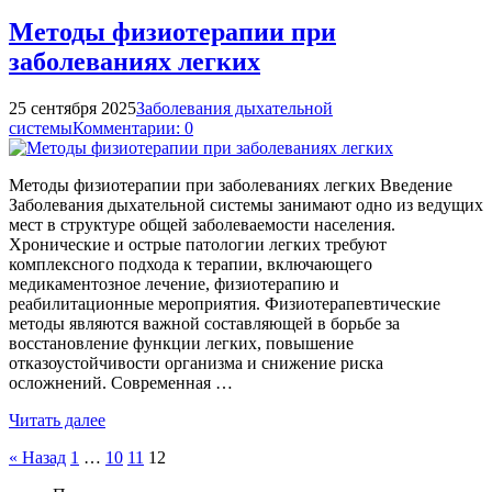
Методы физиотерапии при
заболеваниях легких
25 сентября 2025
Заболевания дыхательной
системы
Комментарии: 0
Методы физиотерапии при заболеваниях легких Введение
Заболевания дыхательной системы занимают одно из ведущих
мест в структуре общей заболеваемости населения.
Хронические и острые патологии легких требуют
комплексного подхода к терапии, включающего
медикаментозное лечение, физиотерапию и
реабилитационные мероприятия. Физиотерапевтические
методы являются важной составляющей в борьбе за
восстановление функции легких, повышение
отказоустойчивости организма и снижение риска
осложнений. Современная …
Читать далее
Пагинация
« Назад
1
…
10
11
12
записей